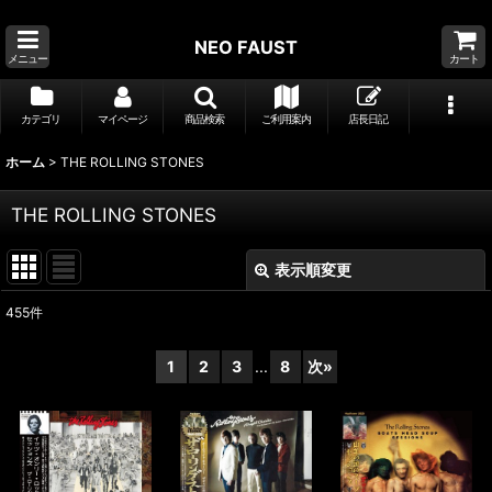
NEO FAUST
メニュー
カート
カテゴリ
マイページ
商品検索
ご利用案内
店長日記
ホーム
>
THE ROLLING STONES
THE ROLLING STONES
表示順変更
閉じる
455
件
サブカテゴリ
:
1
2
3
...
8
次
»
表示数
:
並び順
: