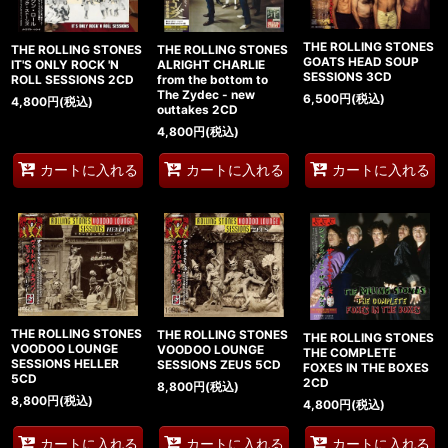
絞り込む
THE ROLLING STONES
THE ROLLING STONES
THE ROLLING STONES
GOATS HEAD SOUP
ALRIGHT CHARLIE
IT'S ONLY ROCK 'N
SESSIONS 3CD
from the bottom to
ROLL SESSIONS 2CD
The Zydec - new
6,500
円
(税込)
4,800
円
(税込)
outtakes 2CD
4,800
円
(税込)
カートに入れる
カートに入れる
カートに入れる
THE ROLLING STONES
THE ROLLING STONES
THE ROLLING STONES
VOODOO LOUNGE
VOODOO LOUNGE
THE COMPLETE
SESSIONS HELLER
SESSIONS ZEUS 5CD
FOXES IN THE BOXES
5CD
2CD
8,800
円
(税込)
8,800
円
(税込)
4,800
円
(税込)
カートに入れる
カートに入れる
カートに入れる