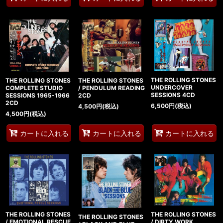
THE ROLLING STONES
THE ROLLING STONES
THE ROLLING STONES
UNDERCOVER
/ PENDULUM READING
COMPLETE STUDIO
SESSIONS 4CD
2CD
SESSIONS 1965-1966
2CD
6,500
円
(税込)
4,500
円
(税込)
4,500
円
(税込)
カートに入れる
カートに入れる
カートに入れる
THE ROLLING STONES
THE ROLLING STONES
THE ROLLING STONES
/ EMOTIONAL RESCUE
/ DIRTY WORK