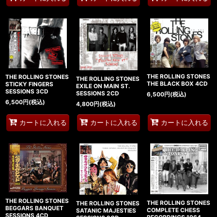
THE ROLLING STONES
THE ROLLING STONES
THE ROLLING STONES
THE BLACK BOX 4CD
STICKY FINGERS
EXILE ON MAIN ST.
SESSIONS 3CD
SESSIONS 2CD
6,500
円
(税込)
6,500
円
(税込)
4,800
円
(税込)
カートに入れる
カートに入れる
カートに入れる
THE ROLLING STONES
THE ROLLING STONES
THE ROLLING STONES
BEGGARS BANQUET
COMPLETE CHESS
SATANIC MAJESTIES
SESSIONS 4CD