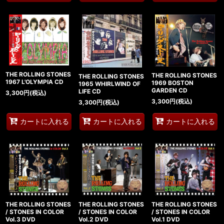
THE ROLLING STONES
THE ROLLING STONES
THE ROLLING STONES
1967 L'OLYMPIA CD
1969 BOSTON
1965 WHIRLWIND OF
GARDEN CD
LIFE CD
3,300
円
(税込)
3,300
円
(税込)
3,300
円
(税込)
カートに入れる
カートに入れる
カートに入れる
THE ROLLING STONES
THE ROLLING STONES
THE ROLLING STONES
/ STONES IN COLOR
/ STONES IN COLOR
/ STONES IN COLOR
Vol.3 DVD
Vol.2 DVD
Vol.1 DVD