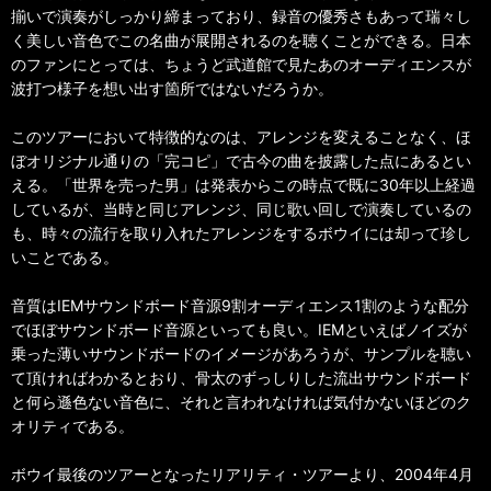
揃いで演奏がしっかり締まっており、録音の優秀さもあって瑞々し
く美しい音色でこの名曲が展開されるのを聴くことができる。日本
のファンにとっては、ちょうど武道館で見たあのオーディエンスが
波打つ様子を想い出す箇所ではないだろうか。
このツアーにおいて特徴的なのは、アレンジを変えることなく、ほ
ぼオリジナル通りの「完コピ」で古今の曲を披露した点にあるとい
える。「世界を売った男」は発表からこの時点で既に30年以上経過
しているが、当時と同じアレンジ、同じ歌い回しで演奏しているの
も、時々の流行を取り入れたアレンジをするボウイには却って珍し
いことである。
音質はIEMサウンドボード音源9割オーディエンス1割のような配分
でほぼサウンドボード音源といっても良い。IEMといえばノイズが
乗った薄いサウンドボードのイメージがあろうが、サンプルを聴い
て頂ければわかるとおり、骨太のずっしりした流出サウンドボード
と何ら遜色ない音色に、それと言われなければ気付かないほどのク
オリティである。
ボウイ最後のツアーとなったリアリティ・ツアーより、2004年4月