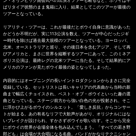
ン・オリンピック開会式への出演オファーも断るなど、ボウイは半
ばリタイア状態のまま鬼籍に入り、結果としてこのツアーが最後の
ツアーとなっている。
リアリティ・ツアーは、これが最後だとボウイ自身に意識があった
かどうか不明だが、実に113公演を数え、ツアーが中心だったジギ
ー時代を除けば過去最大規模のツアーとなっている。ヨーロッパ、
北米、オーストラリアと巡り、その後日本を含むアジア、そして再
びアメリカと、まさに世界を縦断するツアーにあって、このミネア
ポリス公演は、最終レグの北米ツアーに当たる。そして結果的にア
メリカのファンが見たボウイ最後の姿となってしまった。
内容的にはオープニングの長いイントロダクションからまさに完全
収録している。セットリストは長いキャリアの代表曲から当時の新
曲まで幅広くチョイスされ、ベスト・オブ・ボウイといった趣の選
曲となっている。ステージ前方から強い白色の光が投射され、そこ
に浮かび上がるボウイのシルエット。「愛しき反抗」からコンサー
トが始まる。あの有名なリフで大歓声があがり、オリジナルにはな
いブレイクが設けられ、すかさずボウイが歌い出す。そこから完全
にボウイの世界が会場全体を包み込んでしまう。「すべての若き野
郎ども」は会場が大合唱になる名曲。バンドがかなりテクニシャン