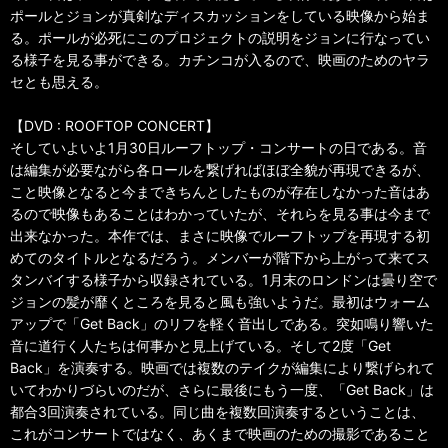
ポールとジョンが真剣なディスカッションをしている映像から始ま
る。ポールが必死にこのプロジェクトの説明をジョンに行なってい
る様子を見る事ができる。カチンコが入るので、映画のためのヤラ
セとも思える。
【DVD : ROOFTOP CONCERT】
そしていよいよ1月30日ルーフトップ・コンサートの日である。音
は編集が必要ながら各ロールを繋げればほぼ全貌が再現できるが、
こと映像となると今まできちんとしたものが存在しなかった音はあ
るので映像もあることはわかっていたが、それらを見る事は今まで
出来なかった。本作では、まさに映像でルーフトップを再現する初
めてのタイトルとなるだろう。メンバーが階下から上がって来てス
タンバイする様子から収録されている。1月末のロンドンは曇り空で
ジョンの髪が靡くところを見ると風も強いようだ。最初はウォーム
アップで「Get Back」のリフを軽く音出しである。突如鳴り響いた
音に道行く人たちは何事かと見上げている。そして2度「Get
Back」を演奏する。映画では複数のテイクが編集により繋げられて
いてわかりづらいのだが、さらに最後にもう一度、「Get Back」は
都合3回演奏されている。同じ曲を複数回演奏するということは、
これがコンサートではなく、あくまで映画のための撮影であること