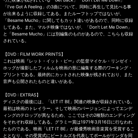
「I’ve Got A Feeling」の3曲について、同時に再生して見比べる事
が出来るように収録してある。またルーフトップではないが、
「Besame Mucho」に関してもカット違いがあるので、同時に収録
してある。また、マルチ映像ではないが、「Don’t Let Me Down」
と「Besame Mucho」には別編集のものがあるので、こちらも収録
されている。
【DVD : FILM WORK PRINTS】
これは映画『レット・イット・ビー』の監督マイケル・リンゼイ・
ホッグが撮影したフィルムを映画の形に編集する際のワーキング・
プリントである。最終的にカットされた映像が残されており、また
音声も公開されたものと違いがある。
【DVD : EXTRAS】
ディスクの最後には、「LET IT BE」関連の映像が収録されている。
最初は映画のトレイラー。そして映画のバージョンによってエンデ
ィングのテロップが異なるため、ここではその2種類のエンディング
をそれぞれ収録してある。グラミー賞は1971年3月16日に行なわれ
たものである。映画「LET IT BE」が最優秀映画音楽賞を受賞するこ
ととなり、その受賞式にビートルズを代表してポールがリンダを同