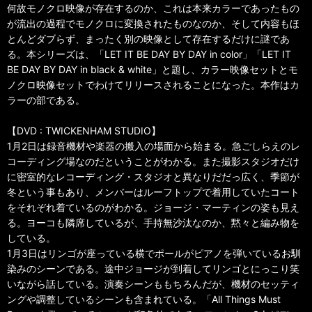
何故モノクロ映像が存在するのか、これは本来カラーであったもの
が流出の過程でモノクロに変換されたものなのか、そして内容もほ
とんどダブらず、まったく別の映像として存在するだけに謎であ
る。本シリーズは、「LET IT BE DAY BY DAY in color」「LET IT
BE DAY BY DAY in black & white」と題し、カラー映像セットとモ
ノクロ映像セットでわけてリリースされることになった。本作はカ
ラーの部である。
【DVD : TWICKENHAM STUDIO】
1月2日は録音機材や楽器の搬入の場面から始まる。急ごしらえのレ
コーディング場なのだということがわかる。また撮影スタジオだけ
に密室的なレコーディング・スタジオと異なりだだっ広く、季節が
冬という事もあり、メンバーはルーフトップで着用していたコート
をそれぞれ着ているのがわかる。ジョージ・マーティンの姿も見え
る。ヨーコも隣席しているが、手持無沙汰なのか、黙々と編み物を
している。
1月3日はリンゴが座っている横でポールがピアノを弾いているお馴
染みのシーンである。途中ジョージが到着してリンゴとにっこり笑
いながら話している。演奏シーンももちろんだが、機材のセッティ
ングや調整しているシーンも含まれている。「All Things Must