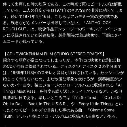
伴して出席した時の映像である。この時点で既にビートルズは解散
している。二人の容姿がモロ1971年のそれなので非常に萌えてしま
う。続いて1971年4月16日、こちらはアカデミー賞の授賞式であ
る。残念ながらメンバーは出席していない。「ANTHOLOGY
ROUGH CUT」は、映像作品アンソロジーのワーキング・バージョ
ンに収録されていた関連映像。製作段階の流出映像で、下部にタイ
ムコードが残っている。
【CD : TWICKENHAM FILM STUDIO STEREO TRACKS】
紹介する順序が逆になってしまったが、本作には映像とは別に3枚
のCDが同時に収録されている。ディスク1とディスク２の半分まで
は、1969年1月3日のステレオ音源が収録されている。セッションが
始まって間もないため、まだ散漫な印象を受けるが、演奏頻度が少
ないカバー曲や、後にジョージのソロ・アルバムに収録される「All
Things Must Pass」を何度も繰り返しトライしているなど、かなり
興味深い日である。珍しいところでは「I’m So Tired」「Ob La Di
Ob La Da」「Back In The U.S.S.R.」や「Every Little Thing」とい
ったかつてビートルズで演奏した事のある曲、「Gimme Some
Truth」といった後にソロ・アルバムに収録される曲などがある。