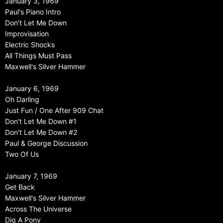
January 3, 1969
Paul's Piano Intro
Don't Let Me Down
Improvisation
Electric Shocks
All Things Must Pass
Maxwell's Silver Hammer
January 6, 1969
Oh Darling
Just Fun / One After 909 Chat
Don't Let Me Down #1
Don't Let Me Down #2
Paul & George Discussion
Two Of Us
January 7, 1969
Get Back
Maxwell's Silver Hammer
Across The Universe
Dig A Pony