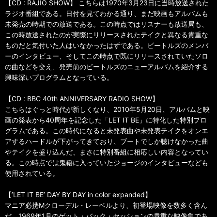
【CD : RAJIO SHOW】 こちらは1970年3月23日に当時放送された
ラジオ番組である。日付を見てわかる通り、まだ映画もアルバムも
未発売の時期での放送である。この時点ではリスナーも放送局も、
この時放送されたのが実際にリリースされたテイクと異なる貴重な
ものだと気付いた人はいなかったはずである。ビートルズのメンバ
ーのインタビュー、そしてこの時点で既にリリースされていたソロ
の曲などを交え、発売前のビートルズのニューアルバムを紹介する
興味深いプログラムとなっている。
【CD : BBC 40th ANNIVERSARY RADIO SHOW】
こちらはぐっと時代が新しくなり、2010年5月20日、アルバムと映
画の発表から40周年を記念した「LET IT BE」に特化した特別プロ
グラムである。この時代になると未発表曲や未発表テイクをオンエ
アするハードルが下がってきており、ブートでしか聴けなかった曲
やテイクを盛り込んだ、まさに特別番組に相応しい内容となってい
る。この時点では鬼籍に入っていたジョージのインタビューなども
使用されている。
【’LET IT BE’ DAY BY DAY in color expanded】
マニア必携Mクローデル・レーベルより、初登場映像を数多く含ん
だ、1969年1月のゲット・バック・セッションの貴重な映像集であ