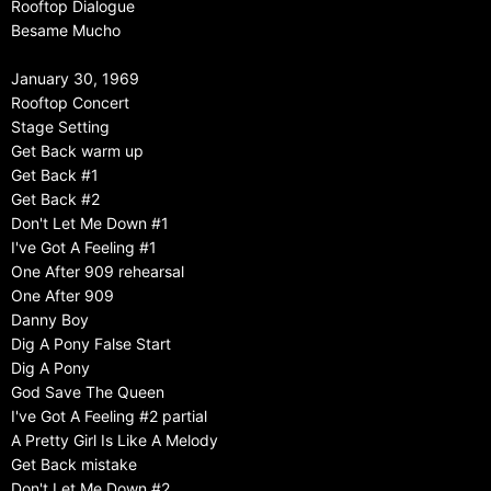
Rooftop Dialogue
Besame Mucho
January 30, 1969
Rooftop Concert
Stage Setting
Get Back warm up
Get Back #1
Get Back #2
Don't Let Me Down #1
I've Got A Feeling #1
One After 909 rehearsal
One After 909
Danny Boy
Dig A Pony False Start
Dig A Pony
God Save The Queen
I've Got A Feeling #2 partial
A Pretty Girl Is Like A Melody
Get Back mistake
Don't Let Me Down #2