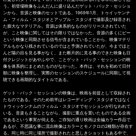
う。初登場映像をふんだんに盛り込んだゲット・バック・セッショ
ンから、音源と映像のセットである。1969年1月、トゥイッケンナ
ム・フィルム・スタジオとアップル・スタジオで撮影及び録音され
た膨大なマテリアル。音源は体系的なものがリリースされていた
が、こと映像に関してはその限りではなかった。音源の多くにピー
という映像と同期させる信号が含まれていることから、映像マテリ
アルもかなり残されているのではと予測されていたが、今までほと
んど陽の目を見る事がなく、また断片的に見る事のできた映像も日
付クレジットがあやふやで、ことゲット・バック・セッションの映
像を体系的にまとめたものがなかった。本作は、それを初めて日付
順に映像を整理し、実際のセッションのスケジュールに同期して視
聴できる画期的なタイトルである。
ゲット・バック・セッションの映像は、映画を前提として収録され
たものである。そのため前半はレコーディング・スタジオではなく
トウィッケンナムのフィルム・スタジオでセッションが行なわれて
いる。音楽もさることながら、撮影に重点を置いたものである企画
であるという事実が伺える。ご存知の通り映画は全編カラー作品で
あるが、不思議な事に流出映像はカラーとモノクロの2種類が存在す
る。同じ時に同じ場所で撮影されたと思しきショットもある中で、