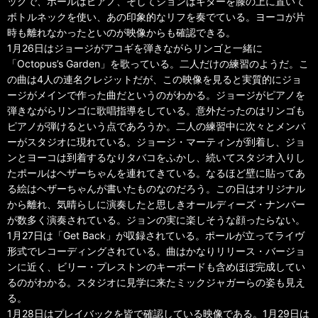
ックで、ポールはピアノ、そしてジョンはギターを膝の上に置いて
ボトルネックを使い、あの印象的なリフを奏でている。ヨーコが片
時も離れなかったといのが映像からも確認できる。
1月26日はジョージがアコギを弾きながらリンゴと一緒に
「Octopus’s Garden」を歌っている。二人だけの練習のようだ。こ
の曲は4人の連名クレジットだが、この映像を見ると実質的にジョ
ージがメインで作った曲だというのがわかる。ジョージがピアノを
弾きながらリンゴに歌唱指導をしている。意外だったのはリンゴも
ピアノが弾けるという点であろうか。二人の練習中に次々とメンバ
ーがスタジオに現れている。ジョージ・マーティンが到着し、ジョ
ンとヨーコは到着するなりタバコをふかし、続いてスタジオ入りし
たポールはヘザーちゃんを連れてきている。なるほど壁に貼ってあ
る絵はヘザーちゃんが書いたものなのだろう。この日はオリジナル
から離れ、気晴らしに演奏したと思しきオールディーズ・ナンバー
が数多く演奏されている。ジョンの実に楽しそうな顔ったらない。
1月27日は「Get Back」が収録されている。ポールが立ってライヴ
形式でレコーディングされている。曲はかなりリリース・バージョ
ンに近く、ビリー・プレストンのキーボードも含めほぼ完成してい
るのがわかる。スタジオに見学に来たミックジャガーらの姿も見え
る。
1月28日はプレイバックを皆で確認している映像である。1月29日は