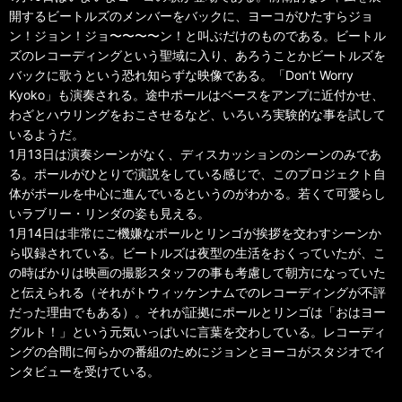
開するビートルズのメンバーをバックに、ヨーコがひたすらジョ
ン！ジョン！ジョ〜〜〜〜ン！と叫ぶだけのものである。ビートル
ズのレコーディングという聖域に入り、あろうことかビートルズを
バックに歌うという恐れ知らずな映像である。「Don’t Worry
Kyoko」も演奏される。途中ポールはベースをアンプに近付かせ、
わざとハウリングをおこさせるなど、いろいろ実験的な事を試して
いるようだ。
1月13日は演奏シーンがなく、ディスカッションのシーンのみであ
る。ポールがひとりで演説をしている感じで、このプロジェクト自
体がポールを中心に進んでいるというのがわかる。若くて可愛らし
いラブリー・リンダの姿も見える。
1月14日は非常にご機嫌なポールとリンゴが挨拶を交わすシーンか
ら収録されている。ビートルズは夜型の生活をおくっていたが、こ
の時ばかりは映画の撮影スタッフの事も考慮して朝方になっていた
と伝えられる（それがトウィッケンナムでのレコーディングが不評
だった理由でもある）。それが証拠にポールとリンゴは「おはヨー
グルト！」という元気いっぱいに言葉を交わしている。レコーディ
ングの合間に何らかの番組のためにジョンとヨーコがスタジオでイ
ンタビューを受けている。