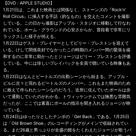
【DVD : APPLE STUDIO】
1月21日は、これまた映画とは関係なく、ストーンズの『Rock’n’
Roll Circus』に挿入する手話（的なもの）を交えたコメントを撮影
している。この日から撮影はアップル・スタジオに移動して行なわ
れている。ホーム・グラウンドの心安さからか、普段着で非常にリ
ラックスした様子が伺える。
1月22日はゲスト・プレイヤーとしてビリー・プレストンを迎えて
いる。けして関係良好でなかったこの時期のメンバー間の緊張を緩
和するのに非常に助かったとジョージはビリー・プレストンを評価
している。中には珍しいプレイバックを全員で聴いている映像もあ
る。
1月23日はなんとビートルズの出勤シーンから始まる。アップル・
ビルに次々と現れるビートルズのメンバー。これもまた映画のため
に敢えて作られたシーンなのだろう。近所に住んでいたポールは歩
いて通勤していたのがわかる。トウィッケンナムでは険悪な雰囲気
だったが、ここでは素直にポールの指示を聞き入れるジョージが映
っている。
1月24日はゆったりとしたテンポの「Get Back」である。1月25日
は「Old Brown Shoe」のレコーディングがメインで収録されてい
る。まだ26歳と男っぷりが全盛の髭をたくわえたジョージが歌うバ