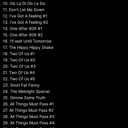
10. Ob La Di Ob La Da
11. Don't Let Me Down
12. I've Got A Feeling #1
13. I've Got A Feeling #2
14. One After 909 #1
15. One After 909 #2
16. I'll wait Until Tomorrow
17. The Hippy Hippy Shake
18. Two Of Us #1
19. Two Of Us #2
20. Two Of Us #3
21. Two Of Us #4
22. Two Of Us #5
23. Short Fat Fanny
24. The Midnight Special
25. Gimme Some Truth
26. All Things Must Pass #1
27. All Things Must Pass #2
28. All Things Must Pass #3
29. All Things Must Pass #4