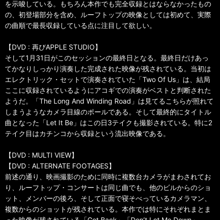
を示唆している。もちろん本作でも完全収録とはならなかったもの
の、初登場部分を含め、ルーフトップの映像としては初めて、実際
の曲順で最長収録している点に注目して欲しい。
【DVD : 再びAPPLE STUDIO】
そして1月31日がこのセッションの最終日となる。最終日だけあっ
てかなりしっかり演奏した完成された映像が残されている。当初は
エレクトリック・セットで演奏されていた「Two Of Us」は、結局
ここに収録されているようにアコギでの演奏がベストと判断された
ようだ。「The Long And Winding Road」は見てるこちらが照れて
しまうようなカメラ目線のポールである。そして最終的にタイトル
曲となった「Let It Be」はこの日3テイクも撮影されている。特に2
テイク目はカチンコから収録という流出映像である。
【DVD : MULTI VIEW】
【DVD : ALTERNATE FOOTAGES】
前述の通り、映画撮影のために同時に複数台カメラがまわされてお
り、ルーフトップ・コンサートは同じ曲でも、他のビルからのショ
ット、メンバーの後ろ、そして正面で寝そべっているカメラマン、
複数からのショットが残されている。本作では特にそれぞれまとま
った映像が残されている「Get Back」「Don’t Let Me Down」