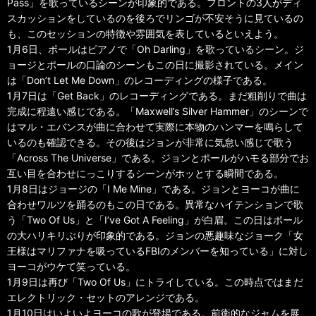
Pass」を歌っているシーンが印象的である。フロントの3人がディ
スカッションをしているのを後ろでリンゴが不安そうに見ているの
も、このセッションの特徴や雰囲気を表しているといえよう。
1月6日、ポールはピアノで「Oh Darling」を歌っているシーン。ジ
ョージとポールの口論のシーンもこの日に撮影されている。メイン
は「Don’t Let Me Down」のレコーディングの様子である。
1月7日は「Get Back」のレコーディングである。まだ粗削りで曲は
完成に程遠い感じである。「Maxwell’s Silver Hammer」のシーンで
はマル・エバンスが曲に合わせて実際に本物のハンマーを鳴らして
いるのも確認できる。その後はジョンが非常に気怠い感じで歌う
「Across The Universe」である。ジョンとポールがハモる部分でお
互い目を合わせにっこりするシーンがホッとする瞬間である。
1月8日はジョージの「I Me Mine」である。ジョンとヨーコが曲に
合わせワルツを踊るのもこの日である。異常なハイテンションで歌
う「Two Of Us」と「I’ve Got A Feeling」が白眉。この日はポール
の大ハリキリぶりが印象的である。ジョンの悪趣味なジョーク「女
王様はマリファナを吸っているFBIのメンバーを知っている」に対し
ヨーコがウケて笑っている。
1月9日は再び「Two Of Us」にトライしている。この時点ではまだ
エレクトリック・セットのアレンジである。
1月10日はいよいよヨーコの歌が登場である。前衛的なジャムを展