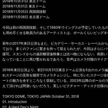
2018年10月31日 東京ドーム
2018年11月01日 東京ドーム
2018年11月05日 両国国技館
2018年11月08日 名古屋ドーム
今回は初の両国国技館、そして1980年ウイングスが予定していたも
も埋め尽くせる動員力のあるアーティストは、ポールくらいビッグネー
前年の2017年来日公演もまた、ピカデリー・サーカス・レーベル
ており、多くのファンに驚きを持って迎えられたが、今回はさらにバ
接写。スタンドからの遠距離望遠映像とは比べ物にならない、画面い
なっていることに再び驚かれるであろう。音声はカメラ付随のマイク
2018年来日公演より、初日10月31日東京ドーム公演を5台のカ
れステージの見所を随所でカメラチェンジし、時に引いたステージ全
ートの魅力を余すところなく収録している。2003年以降のポール
えて頂ければ間違いないだろう。美しいピクチャー・ディスク仕様の
TOKYO DOME, TOKYO JAPAN October 31, 2018
01. Introduction
02. A Hard Day's Night