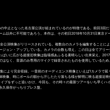
のの中止となった名古屋公演が組まれているのが特徴である。前回3回
ム以外に不可能であろう。本作は、その初日2018年10月31日東京
から全公演映像がリリースされている。複数台のカメラを編集することに
ージョン・アップしている。カメラの台数も増え、この日は全てアリー
っぱいに広がる超接近映像は臨場感あふるる素晴らしい出来栄え。201
ではなく、音源のみ専用のマイクで録音されたものを使用しているため
メラ編集により完全収録。一昔前のオーディエンス映像といえば1カメラで
体映像、時にポールの額から汗したたり落ちる様が鮮明に映る超接近映
のライブをずっと追いかけ、今回も、その時々の最新ツアーをいち早くハ
永久保存がっちりプレス盤。