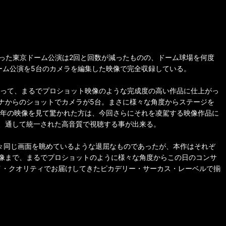
だった東京ドーム公演は2回と回数が減ったものの、ドーム球場を何度
ドーム公演を5台のカメラを編集した映像で完全収録している。
よって、まるでプロショット映像のような完成度の高い作品に仕上がっ
ナからのショットでカメラが5台。まさに様々な角度からステージを
7年の映像を見て驚かれた方は、今回さらにそれを凌駕する映像作品に
、通して統一された高音質で視聴する事が出来る。
延々同じ画面を眺めているような退屈なものであったが、本作はそれぞ
像まで、まるでプロショットのように様々な角度からこの日のコンサ
イ・クオリティでお届けしてきたピカデリー・サーカス・レーベルで揃