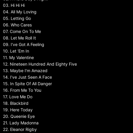
03. Hi Hi Hi
04. All My Loving
05. Letting Go
06. Who Cares
07. Come On To Me
08. Let Me Roll It
09. I've Got A Feeling
10. Let ‘Em In
11. My Valentine
12. Nineteen Hundred And Eighty Five
13. Maybe I'm Amazed
14. I’ve Just Seen A Face
15. In Spite Of All Danger
16. From Me To You
17. Love Me Do
18. Blackbird
19. Here Today
20. Queenie Eye
21. Lady Madonna
22. Eleanor Rigby