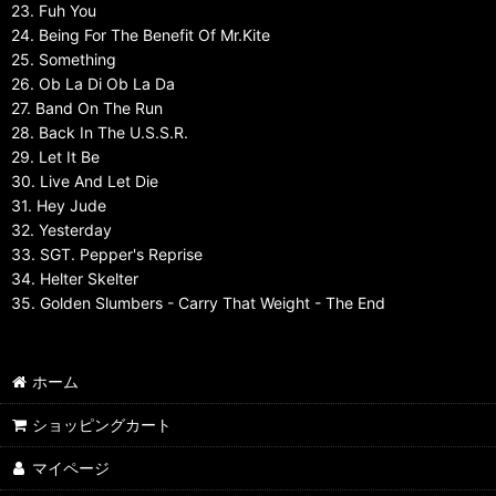
23. Fuh You
24. Being For The Benefit Of Mr.Kite
25. Something
26. Ob La Di Ob La Da
27. Band On The Run
28. Back In The U.S.S.R.
29. Let It Be
30. Live And Let Die
31. Hey Jude
32. Yesterday
33. SGT. Pepper's Reprise
34. Helter Skelter
35. Golden Slumbers - Carry That Weight - The End
ホーム
ショッピングカート
マイページ