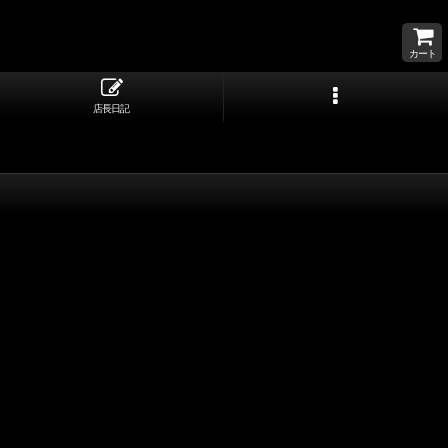
カート
店長日記