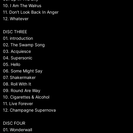
10. I Am The Walrus
11. Don't Look Back In Anger
12. Whatever
DISC THREE
01. introduction
02. The Swamp Song
03. Acquiesce
04. Supersonic
05. Hello
06. Some Might Say
07. Shakermaker
08. Roll With It
09. Round Are Way
10. Cigarettes & Alcohol
11. Live Forever
12. Champagne Supernova
DISC FOUR
01. Wonderwall