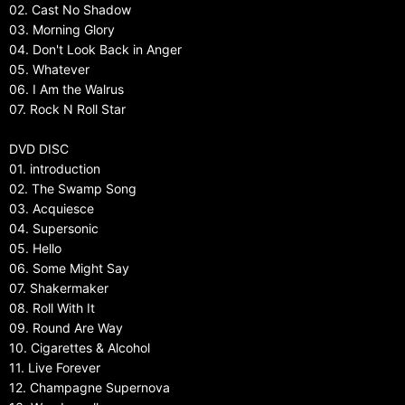
02. Cast No Shadow
03. Morning Glory
04. Don't Look Back in Anger
05. Whatever
06. I Am the Walrus
07. Rock N Roll Star
DVD DISC
01. introduction
02. The Swamp Song
03. Acquiesce
04. Supersonic
05. Hello
06. Some Might Say
07. Shakermaker
08. Roll With It
09. Round Are Way
10. Cigarettes & Alcohol
11. Live Forever
12. Champagne Supernova