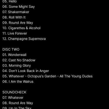
05. Hello
06. Some Might Say
07. Shakermaker
08. Roll With It
09. Round Are Way
10. Cigarettes & Alcohol
11. Live Forever
12. Champagne Supernova
DISC TWO
01. Wonderwall
02. Cast No Shadow
03. Morning Glory
04. Don't Look Back in Anger
05. Whatever - Octopus's Garden - All The Young Dudes
06. I Am the Walrus
SOUNDCHECK
07. Whatever
08. Round Are Way
09. Up In The Sky