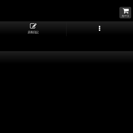
カート
店長日記