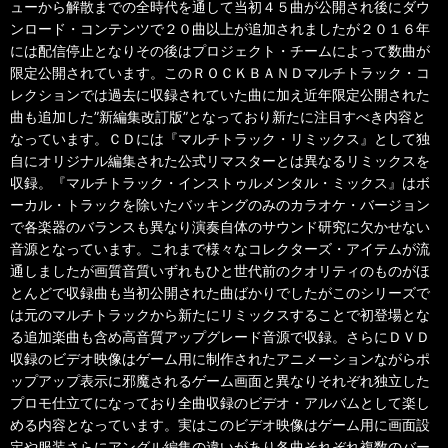
ューから解散までの全時代を通して当初４５曲が公開され後にダウ
ンロード・コンテンツで２０曲以上が追加されましたが２０１６年
には配信停止となりその後はプロジェクト・チームによって数曲が
限定公開されています。このＲＯＣＫＢＡＮＤマルチトラック・コ
レクションでは過去に収録されていた曲に加え近年限定公開された
曲も追加した”新編集改訂版”となっており新たに注目すべき内容と
なっています。ＣＤには『マルチトラック・リミックス』として独
自にオリジナル編集された公式リマスターとは異なるリミックスを
収録。『マルチトラック・インストゥルメンタル・ミックス』はボ
ーカル・トラックを除いたバッキングのみのカラオケ・バージョン
で各楽器のバランスも異なり演奏自体のサウンド研究に欠かせない
音源となっています。これまで様々なコレクターズ・アイテムが流
通しましたが画質音質いずれもひと世代前のクオリティのものがほ
とんどで収録曲も当初公開された曲ばかりでしたがこのシリーズで
は元のマルチトラックから新たにリミックスすることで初登場とな
る追加楽曲も含め高音質アップグレード音源で収録。さらにＤＶＤ
収録のビデオ映像はゲーム用に制作されたアニメーションながらポ
ップアップ表示に邪魔されるゲーム画面と異なりそれぞれ独立した
プロモ仕立てになっており全曲収録のビデオ・アルバムとして楽し
める内容となっています。実はこのビデオ映像はゲーム用に画面設
定や服装さらにアングル編集の違いがあり各曲それぞれ複数のバー