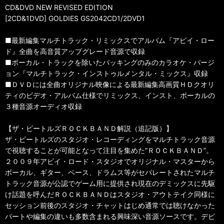
CD&DVD NEW REVISED EDITION
[2CD&1DVD] GOLDIES GS2042CD1/2DVD1
■最新編集マルチトラック・リミックスでアルバム『アビイ・ロー
ド』全曲を高音質アップグレード音源で収録
■ボーカル・トラックを除いたバッキングのみのカラオケ・バージ
ョン『マルチトラック・インストゥルメンタル・ミックス』収録
■ＤＶＤには全曲オリジナル映像による最新編集高画質ＨＤクオリ
ティのビデオ・アルバム仕様でリミックス、インスト、ボーカルの
３種音源オーディオ収録
【ザ・ビートルズＲＯＣＫＢＡＮＤ解説（追記版）】
ザ・ビートルズのスタジオ・レコーディングをマルチトラック音源
で視聴することが可能となって注目を集めた”ＲＯＣＫＢＡＮＤ”。
２００９年アビイ・ロード・スタジオでオリジナル・マスターから
ボーカル、ギター、ベース、ドラムス等がセパレートされたマルチ
トラック音源が公認でゲーム用に提供され現在のデミックスに先駆
け話題を呼んだＲＯＣＫＢＡＮＤはスタジオ・アウトテイク同様に
セッション前後のスタジオ・チャットはじめ通常では聴けなかった
パートや編集の違いも多数含まれる興味深い音源ソースです。デビ