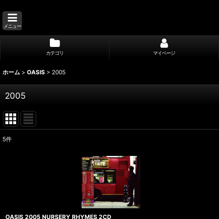
メニュー
カテゴリ
マイページ
ホーム
>
OASIS
>
2005
2005
5
件
表示数
:
並び順
:
OASIS 2005 NURSERY RHYMES 2CD