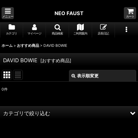
NEO FAUST
メニュー
カート
カテゴリ
マイページ
商品検索
ご利用案内
店長日記
ホーム
>
おすすめ商品
>
DAVID BOWIE
DAVID BOWIE
[
おすすめ商品
]
表示順変更
閉じる
0
件
サブカテゴリ
:
表示数
:
カテゴリで絞り込む
並び順
:
DAVID BOWIE (全商品)