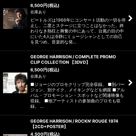
6,500
円
(税込)
在庫あり
ビートルズは1966年にコンサート活動の一切を停
止し、二度とステージに立つことはなかった。終
わりなき熱狂と興奮の中にあって、台風の目の中
にいた4人は冷静にミュージシャンとしての自己
を見つめ、音楽的な発…
GEORGE HARRISON / COMPLETE PROMO
CLIP COLLECTION 【3DVD】
6,500
円
(税込)
在庫あり
■ジョージのプロモクリップ完全収録。 ■別バー
ジョン、別テイク、メイキングなどを網羅 ■アル
バム・プロモーション・スポットなど関連映像も
収録。 ■他アーティストの参加曲のプロモも収
録。 …
GEORGE HARRISON / ROCKN' ROUGE 1974
【2CD+POSTER】
4,500
円
(税込)