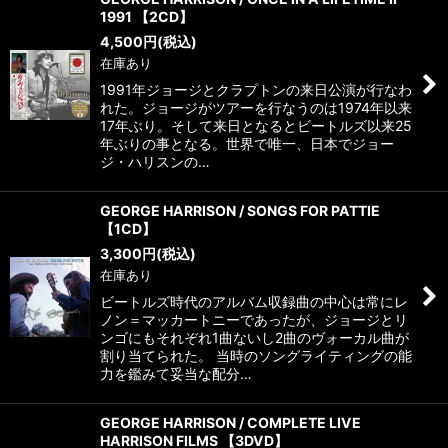
1991 【2CD】
4,500
円
(税込)
在庫あり
1991年ジョージとクラプトンの来日公演が行なわ
れた。ジョージがツアーを行なうのは1974年以来
17年ぶり。そして来日となるとビートルズ以来25
年ぶりの事となる。世界で唯一、日本でジョー
ジ・ハリスンの…
GEORGE HARRISON / SONGS FOR PATTIE
【1CD】
3,300
円
(税込)
在庫あり
ビートルズ時代のアルバム収録曲の中心は常にレ
ノン＝マッカートニーであったが、ジョージとリ
ンゴにもそれぞれ1曲ないし2曲のヴォーカル曲が
割り当てられた。 当時のソングライティングの能
力を鑑みて妥当な配分…
GEORGE HARRISON / COMPLETE LIVE
HARRISON FILMS 【3DVD】