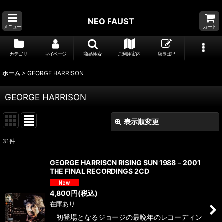
NEO FAUST
メニュー
カート
カテゴリ
マイページ
商品検索
ご利用案内
店長日記
ホーム
>
GEORGE HARRISON
GEORGE HARRISON
表示順変更
閉じる
31
件
表示数
:
GEORGE HARRISON RISING SUN 1988－2001
THE FINAL RECORDINGS 2CD
並び順
:
4,800
円
(税込)
在庫あり
絞り込む
初登場となるジョージの最晩年のレコーディン