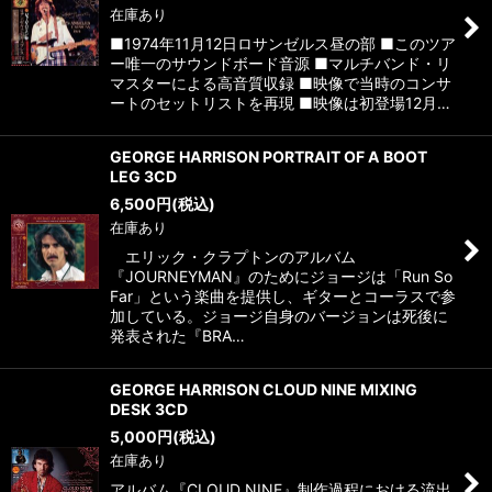
在庫あり
■1974年11月12日ロサンゼルス昼の部 ■このツア
ー唯一のサウンドボード音源 ■マルチバンド・リ
マスターによる高音質収録 ■映像で当時のコンサ
ートのセットリストを再現 ■映像は初登場12月…
GEORGE HARRISON PORTRAIT OF A BOOT
LEG 3CD
6,500
円
(税込)
在庫あり
エリック・クラプトンのアルバム
『JOURNEYMAN』のためにジョージは「Run So
Far」という楽曲を提供し、ギターとコーラスで参
加している。ジョージ自身のバージョンは死後に
発表された『BRA…
GEORGE HARRISON CLOUD NINE MIXING
DESK 3CD
5,000
円
(税込)
在庫あり
アルバム『CLOUD NINE』制作過程における流出