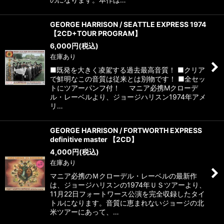
GEORGE HARRISON / SEATTLE EXPRESS 1974
【2CD+TOUR PROGRAM】
6,000
円
(税込)
在庫あり
■既発を大きく凌駕する過去最高音質！ ■クリア
で鮮明なこの音質は従来とは別物です！ ■全セッ
トにツアーパンフ付！ マニア必携Mクローデ
ル・レーベルより、ジョージハリスン1974年アメ
リ…
GEORGE HARRISON / FORTWORTH EXPRESS
definitive master 【2CD】
4,000
円
(税込)
在庫あり
マニア必携のＭクローデル・レーベルの最新作
は、ジョージハリスンの1974年ＵＳツアーより、
11月22日フォートワース公演を完全収録したタイ
トルになります。音質に恵まれないジョージの北
米ツアーにあって、…