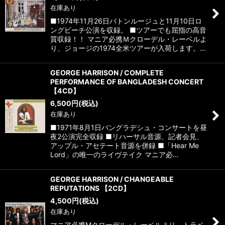
在庫あり
■1974年11月26日バトンルージュと11月10日ロ
ングビーチ公演を収録。 ■ツアーでも屈指の高音
質収録！！ マニア必携Ｍクローデル・レーベルよ
り、ジョージの1974全米ツアーが入荷します。…
GEORGE HARRISON / COMPLETE
PERFORMANCE OF BANGLADESH CONCERT
【4CD】
6,500
円
(税込)
在庫あり
■1971年8月1日バングラデシュ・コンサートを昼
夜2公演完全収録 ■リハーサル音源、記者会見、
アップル・アセテート音源を併録 ■「Hear Me
Lord」の唯一のライヴテイク マニア必…
GEORGE HARRISON / CHANGEABLE
REPUTATIONS 【2CD】
4,500
円
(税込)
在庫あり
マニア必携Mクローデル・レーベルより、トラベ