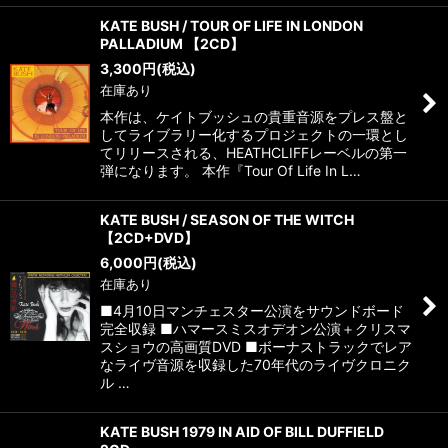
KATE BUSH / TOUR OF LIFE IN LONDON
PALLADIUM 【2CD】
3,300
円
(税込)
在庫あり
本作は、ケイトブッシュの貴重音源をプレス盤と
してライブラリー化するプロジェクトの一環とし
てリリースされる、HEATHCLIFFレーベルの第一
弾になります。 本作『Tour Of Life In L…
KATE BUSH / SEASON OF THE WITCH
【2CD+DVD】
6,000
円
(税込)
在庫あり
■4月10日マンチェスター公演をサウンドボード
完全収録 ■ハマースミスオデオン公演＋クリスマ
スショウの高画質DVD ■ボーナストラックでレア
なライヴ音源を収録した70年代のライヴクロニク
ル …
KATE BUSH 1979 IN AID OF BILL DUFFIELD