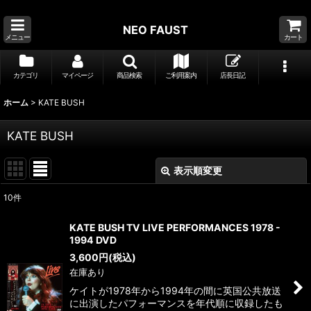
NEO FAUST
メニュー
カート
カテゴリ
マイページ
商品検索
ご利用案内
店長日記
ホーム
>
KATE BUSH
KATE BUSH
表示順変更
閉じる
10
件
表示数
:
KATE BUSH TV LIVE PERFORMANCES 1978 -
1994 DVD
並び順
:
3,600
円
(税込)
在庫あり
絞り込む
ケイトが1978年から1994年の間に英国公共放送
に出演したパフォーマンスを年代順に収録したも