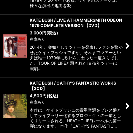
1979年と2014年である。ケイトのステージは、
様々な演出の趣向を凝…
KATE BUSH / LIVE AT HAMMERSMITH ODEON
1979 COMPLETE VERSION 【DVD】
3,600
円
(税込)
在庫あり
2014年、突如としてツアーを発表しファンを驚か
せたケイトブッシュですが、それまでツアーとい
えば唯一1979年に欧州をまわった一度きりでし
た。TOUR OF LIFEと題された1979年ツアーは、
演劇…
KATE BUSH / CATHY'S FANTASTIC WORKS
【2CD】
4,500
円
(税込)
在庫あり
本作は、ケイトブッシュの貴重音源をプレス盤と
してライブラリー化するプロジェクトの一環とし
てリリースされる、HEATHCLIFFレーベルの第一
弾になります。 本作『CATHY’S FANTASTIC…