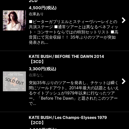
2CD
4,500
円
(税込)
在庫あり
■ピーターガブリエルとスティーヴハーレイとの
共演ステージ ■通常ツアーとは異なるベネフィッ
ト・コンサートならではの特別セットリスト ■高
音質にて完全収録！！ 35年ぶりのツアーが突如
発表され…
KATE BUSH / BEFORE THE DAWN 2014
【3CD】
3,300
円
(税込)
在庫なし
突如35年ぶりのツアーを発表し、チケットは瞬く
間にソールドアウト。2014年最大の話題ともいえ
るケイトブッシュが1979年以来に行なったツア
ー。「Before The Dawn」と題されたこのツアー
で…
KATE BUSH / Les Champs-Elysees 1979
【2CD】