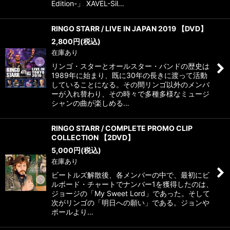
Edition-」 XAVEL-Sil…
RINGO STARR / LIVE IN JAPAN 2019 【DVD】
2,800
円
(税込)
在庫あり
リンゴ・スターとオールスター・バンドの歴史は
1989年に始まり、既に30年の長きに渡って活動
していることになる。その間リンゴ以外のメンバ
ーが入れ替わり、その時々で多種多様なミュージ
シャンの曲が楽しめる…
RINGO STARR / COMPLETE PROMO CLIP
COLLECTION 【2DVD】
5,000
円
(税込)
在庫あり
ビートルズ解散後、各メンバーの中で、最初にビ
ルボード・チャートでナンバー1を獲得したのは、
ジョージの「My Sweet Lord」であった。そして
次がリンゴの「明日への願い」である。ジョンや
ポールより…