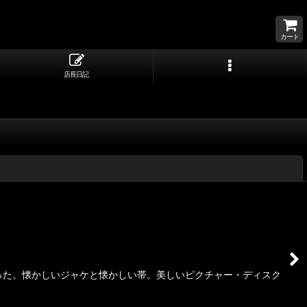
カート
店長日記
閉じる
部分があった。懐かしいジャケと懐かしい帯。美しいピクチャー・ディスク