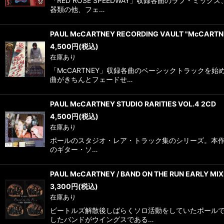
「RED ROSE SPEEDWAY」収録各曲のラフ
器類の他、フェ…
PAUL McCARTNEY RECORDING VAULT "McCARTN
4,500
円
(税込)
在庫あり
「McCARTNEY」収録各曲のベーシックトラック
曲がきちんとフェードせ…
PAUL McCARTNEY STUDIO RARITIES VOL.4 2CD
4,500
円
(税込)
在庫あり
ポールのスタジオ・レア・トラック集のシリーズ。本作も初
のギター・ソ…
PAUL McCARTNEY / BAND ON THE RUN EARLY M
3,300
円
(税込)
在庫あり
ビートルズ解散後しばらくソロ活動をしていたポール
したバンドがウイングスである…