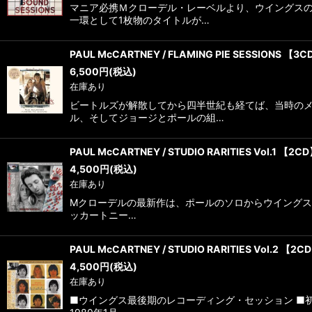
マニア必携Ｍクローデル・レーベルより、ウイングス
一環として1枚物のタイトルが…
PAUL McCARTNEY / FLAMING PIE SESSIONS 【3
6,500
円
(税込)
在庫あり
ビートルズが解散してから四半世紀も経てば、当時の
ル、そしてジョージとポールの組…
PAUL McCARTNEY / STUDIO RARITIES Vol.1 【2C
4,500
円
(税込)
在庫あり
Mクローデルの最新作は、ポールのソロからウイングス時
ッカートニー…
PAUL McCARTNEY / STUDIO RARITIES Vol.2 【2C
4,500
円
(税込)
在庫あり
■ウイングス最後期のレコーディング・セッション ■