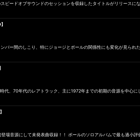
のスピードオブサウンドのセッションを収録したタイトルがリリースに
CD】
メンバー間のしこり、特にジョージとポールの関係性にも変化が見られた
D】
代、70年代のレアトラック、主に1972年までの初期の音源を中心にし
D】
初登場音源にして未発表曲収録！！ ポールのソロアルバムで最も過小評