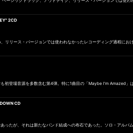
・ミックス、ベーシックトラック、アウトテイク、リリース・バージョンでは
EY" 2CD
を始め、リリース・バージョンでは使われなかったレコーディング過程に
登場音源を多数含む第4弾。特に1曲目の「Maybe I'm Amaze
IXDOWN CD
であったが、それは新たなバンド結成への布石であった。ソロ・アルバ