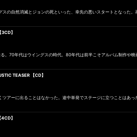
ングスの自然消滅とジョンの死といった、幸先の悪いスタートとなった
 【3CD】
る。70年代はウイングスの時代。80年代は前半こそアルバム制作や
USTIC TEASER 【CD】
らくツアーに出ることはなかった。途中単発でステージに立つことはあ
 【4CD】