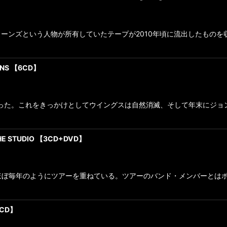
ーンズという人物が所有していたテープが2010年頃に流出したものを
IONS 【6CD】
まった。これをきっかけとしてウイングスは自然消滅、そして年末にジ
THE STUDIO 【3CD+DVD】
はほぼ毎年のようにツアーを重ねている。ツアーのバンド・メンバーとは
3CD】