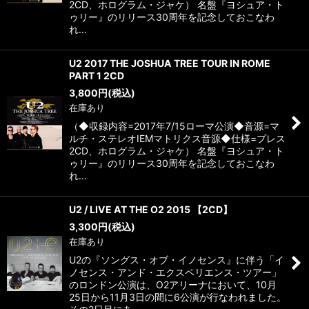
2CD、ホログラム・ジャケ） 名盤『ヨシュア・ト
ゥリー』のリリース30周年を記念しておこなわ
れ…
U2 2017 THE JOSHUA TREE TOUR IN ROME
PART 1 2CD
3,800
円
(税込)
在庫あり
（◆収録内容=2017年7/15ローマ公演◆音源=マ
ルチ・ステレオIEMマトリクス音源◆仕様=プレス
2CD、ホログラム・ジャケ） 名盤『ヨシュア・ト
ゥリー』のリリース30周年を記念しておこなわ
れ…
U2 / LIVE AT THE O2 2015 【2CD】
3,300
円
(税込)
在庫あり
U2の『ソングス・オブ・イノセンス』に伴う「イ
ノセンス・アンド・エクスペリエンス・ツアー」
のロンドン公演は、O2アリーナにおいて、10月
25日から11月3日の間に6公演が行なわれました。