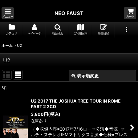
NEO FAUST
メニュー
カート
カテゴリ
マイページ
商品検索
ご利用案内
店長日記
ホーム
>
U2
U2
表示順変更
閉じる
8
件
表示数
:
U2 2017 THE JOSHUA TREE TOUR IN ROME
PART 2 2CD
並び順
:
3,800
円
(税込)
在庫あり
絞り込む
（◆収録内容=2017年7/16ローマ公演◆音源=マ
ルチ・ステレオIEMマトリクス音源◆仕様=プレス